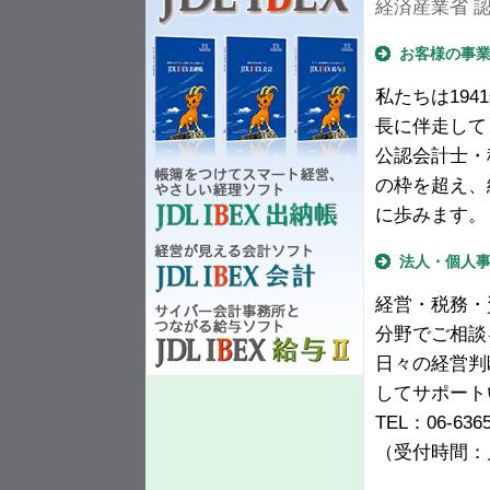
経済産業省 認定
お客様の事
私たちは19
長に伴走して
公認会計士・
の枠を超え、
に歩みます。
法人・個人
経営・税務・
分野でご相談
日々の経営判
してサポート
TEL：06-63
（受付時間：月